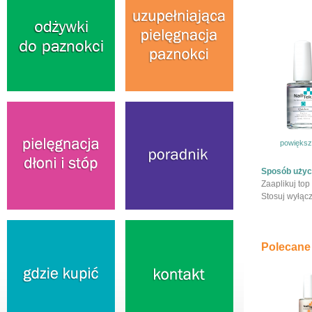
powiększ
Sposób użyc
Zaaplikuj top
Stosuj wyłącz
Polecane